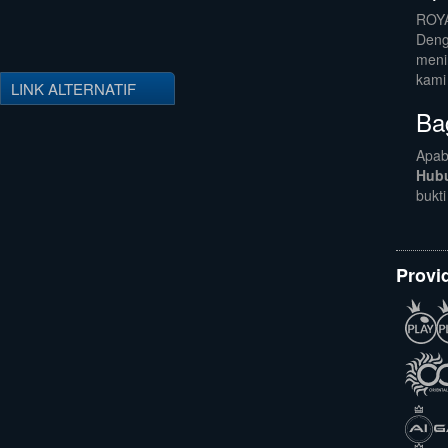
ROYA
Deng
meni
kami
LINK ALTERNATIF
Ba
Apab
Hub
bukti
Provi