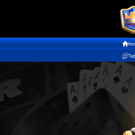
Ho
Ta