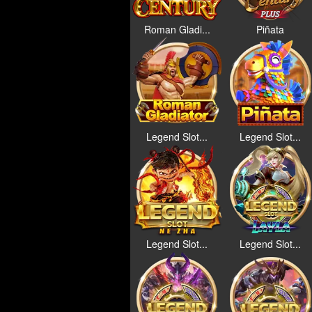
Roman Gladi...
Piñata
Legend Slot...
Legend Slot...
Legend Slot...
Legend Slot...