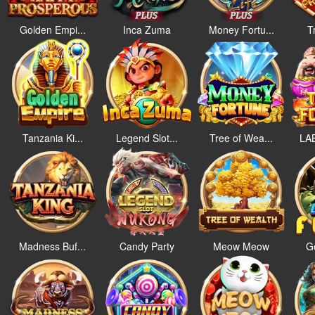
Golden Empi...
Inca Zuma
Money Fortu...
T
Tanzania Ki...
Legend Slot...
Tree of Wea...
LA
Madness Buf...
Candy Party
Meow Meow
Go