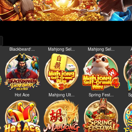
Blackbeard'...
Mahjong Sel...
Mahjong Sel...
Hot Ace
Mahjong Ult...
Spring Fest...
Sp