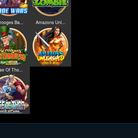
rooges Ba...
Amazons Unl...
se Of Tho...