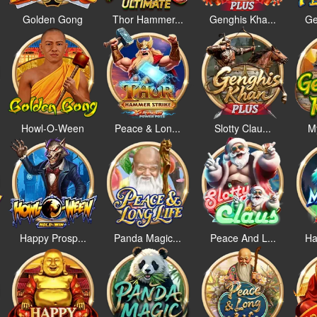
Golden Gong
Thor Hammer...
Genghis Kha...
Ge
Howl-O-Ween
Peace & Lon...
Slotty Clau...
My
Happy Prosp...
Panda Magic...
Peace And L...
Ha