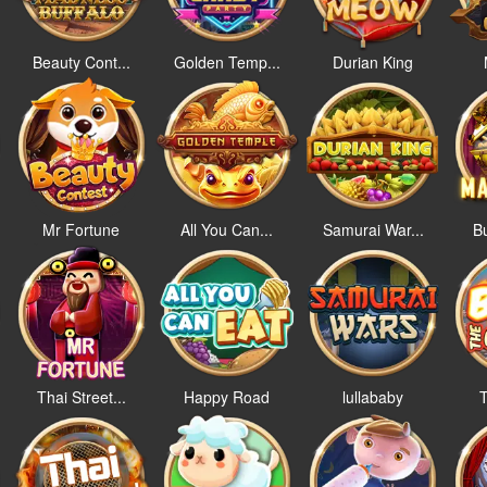
Beauty Cont...
Golden Temp...
Durian King
Mr Fortune
All You Can...
Samurai War...
Bu
Thai Street...
Happy Road
lullababy