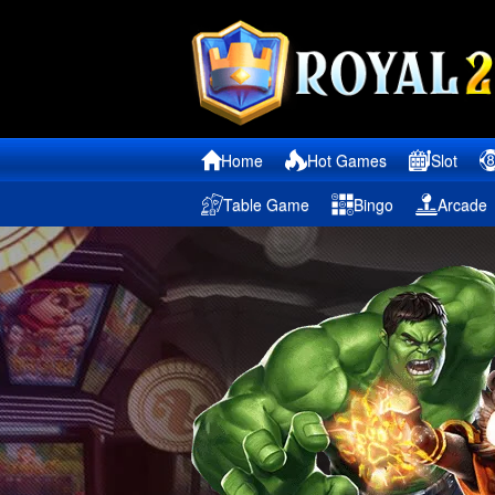
Home
Hot Games
Slot
Table Game
Bingo
Arcade