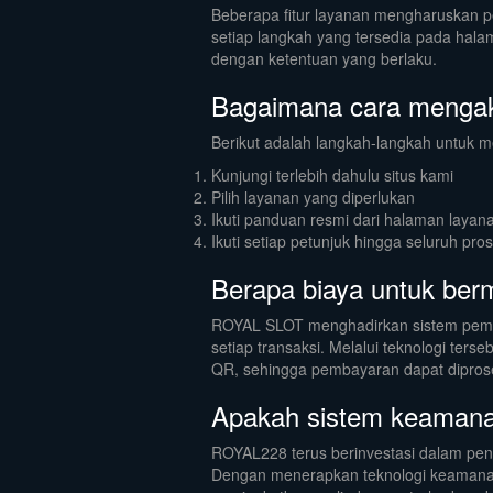
Beberapa fitur layanan mengharuskan pe
setiap langkah yang tersedia pada hal
dengan ketentuan yang berlaku.
Bagaimana cara menga
Berikut adalah langkah-langkah untuk 
Kunjungi terlebih dahulu situs kami
Pilih layanan yang diperlukan
Ikuti panduan resmi dari halaman layan
Ikuti setiap petunjuk hingga seluruh pros
Berapa biaya untuk ber
ROYAL SLOT menghadirkan sistem pemb
setiap transaksi. Melalui teknologi t
QR, sehingga pembayaran dapat diproses
Apakah sistem keamana
ROYAL228 terus berinvestasi dalam pen
Dengan menerapkan teknologi keamanan 