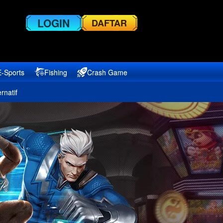
LOGIN
DAFTAR
E-Sports
Fishing
Crash Game
ernatif