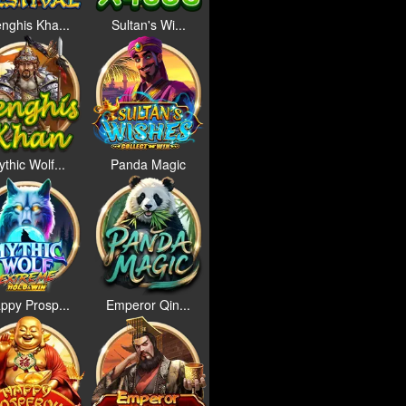
nghis Kha...
Sultan's Wi...
thic Wolf...
Panda Magic
ppy Prosp...
Emperor Qin...