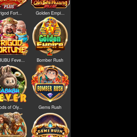
rigod Fort...
Golden Empi...
BUBU Feve...
Bomber Rush
ds of Oly...
Gems Rush