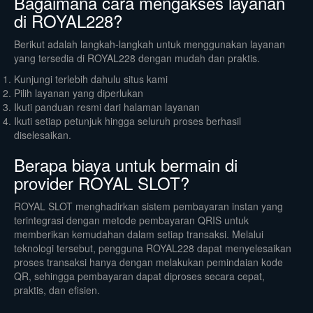
Bagaimana cara mengakses layanan
di ROYAL228?
Berikut adalah langkah-langkah untuk menggunakan layanan
yang tersedia di ROYAL228 dengan mudah dan praktis.
Kunjungi terlebih dahulu situs kami
Pilih layanan yang diperlukan
Ikuti panduan resmi dari halaman layanan
Ikuti setiap petunjuk hingga seluruh proses berhasil
diselesaikan.
Berapa biaya untuk bermain di
provider ROYAL SLOT?
ROYAL SLOT menghadirkan sistem pembayaran instan yang
terintegrasi dengan metode pembayaran QRIS untuk
memberikan kemudahan dalam setiap transaksi. Melalui
teknologi tersebut, pengguna ROYAL228 dapat menyelesaikan
proses transaksi hanya dengan melakukan pemindaian kode
QR, sehingga pembayaran dapat diproses secara cepat,
praktis, dan efisien.