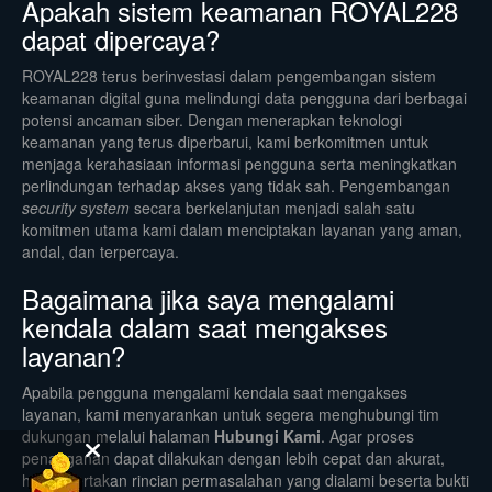
Apakah sistem keamanan ROYAL228
dapat dipercaya?
ROYAL228 terus berinvestasi dalam pengembangan sistem
keamanan digital guna melindungi data pengguna dari berbagai
potensi ancaman siber. Dengan menerapkan teknologi
keamanan yang terus diperbarui, kami berkomitmen untuk
menjaga kerahasiaan informasi pengguna serta meningkatkan
perlindungan terhadap akses yang tidak sah. Pengembangan
security system
secara berkelanjutan menjadi salah satu
komitmen utama kami dalam menciptakan layanan yang aman,
andal, dan terpercaya.
Bagaimana jika saya mengalami
kendala dalam saat mengakses
layanan?
Apabila pengguna mengalami kendala saat mengakses
layanan, kami menyarankan untuk segera menghubungi tim
dukungan melalui halaman
Hubungi Kami
. Agar proses
penanganan dapat dilakukan dengan lebih cepat dan akurat,
harap sertakan rincian permasalahan yang dialami beserta bukti